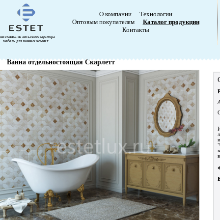
О компании
Технологии
Оптовым покупателям
Каталог продукции
Контакты
антехника из литьевого мрамора
мебель для ванных комнат
Ванна отдельностоящая Скарлетт
в