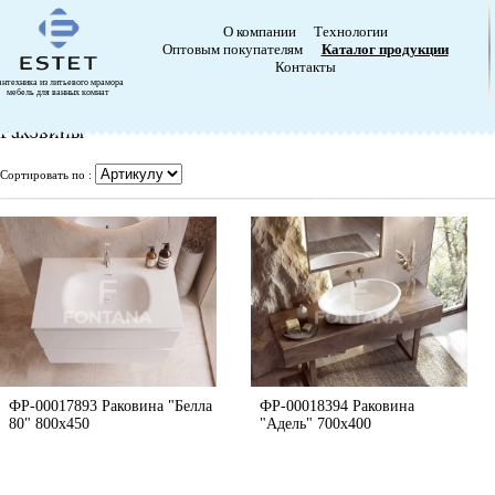
О компании
Технологии
Оптовым покупателям
Каталог продукции
Контакты
антехника из литьевого мрамора
мебель для ванных комнат
Раковины
Сортировать по :
ФР-00017893 Раковина "Белла
ФР-00018394 Раковина
80" 800х450
"Адель" 700х400