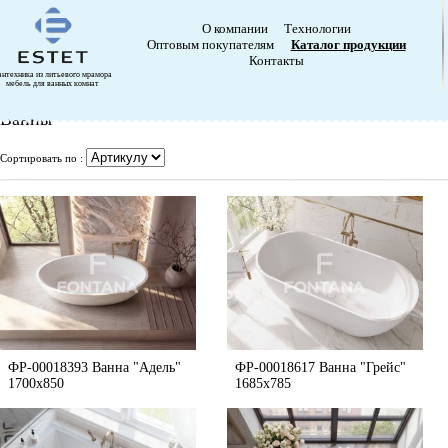
О компании
Технологии
Оптовым покупателям
Каталог продукции
Контакты
антехника из литьевого мрамора
мебель для ванных комнат
Ванны
Сортировать по :
ФР-00018393 Ванна "Адель"
ФР-00018617 Ванна "Грейс"
1700х850
1685х785