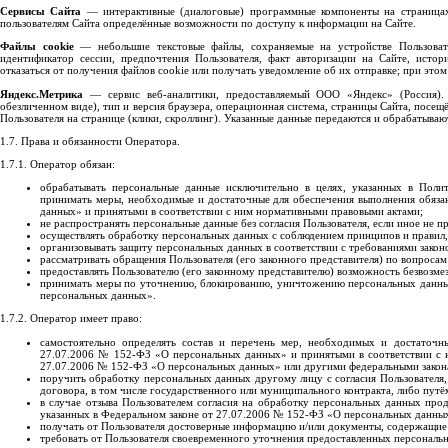
Сервисы Сайта
— интерактивные (диалоговые) программные компоненты на страницах
пользователям Сайта определённые возможности по доступу к информации на Сайте.
Файлы cookie
— небольшие текстовые файлы, сохраняемые на устройстве Пользова
идентификатор сессии, предпочтения Пользователя, факт авторизации на Сайте, истор
отказаться от получения файлов cookie или получать уведомление об их отправке; при это
Яндекс.Метрика
— сервис веб-аналитики, предоставляемый ООО «Яндекс» (Россия).
обезличенном виде), тип и версия браузера, операционная система, страницы Сайта, посещ
Пользователя на странице (клики, скроллинг). Указанные данные передаются и обрабатыва
1.7. Права и обязанности Оператора.
1.7.1. Оператор обязан:
обрабатывать персональные данные исключительно в целях, указанных в Полит
принимать меры, необходимые и достаточные для обеспечения выполнения обяз
данных» и принятыми в соответствии с ним нормативными правовыми актами;
не распространять персональные данные без согласия Пользователя, если иное не
осуществлять обработку персональных данных с соблюдением принципов и правил
организовывать защиту персональных данных в соответствии с требованиями закон
рассматривать обращения Пользователя (его законного представителя) по вопроса
предоставлять Пользователю (его законному представителю) возможность безвозме
принимать меры по уточнению, блокированию, уничтожению персональных данных
персональных данных».
1.7.2. Оператор имеет право:
самостоятельно определять состав и перечень мер, необходимых и достаточн
27.07.2006 № 152-ФЗ «О персональных данных» и принятыми в соответствии с 
27.07.2006 № 152-ФЗ «О персональных данных» или другими федеральными закон
поручить обработку персональных данных другому лицу с согласия Пользователя,
договора, в том числе государственного или муниципального контракта, либо пу
в случае отзыва Пользователем согласия на обработку персональных данных про
указанных в Федеральном законе от 27.07.2006 № 152-ФЗ «О персональных данны
получать от Пользователя достоверные информацию и/или документы, содержащие п
требовать от Пользователя своевременного уточнения предоставленных персональ