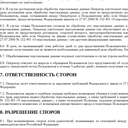
обеспечивает их уничтожение.
6.4. В случае достижения цели обработки персональных данных Оператор уничтожает пер
даты достижения цели обработки персональных данных, если иное не предусмотрено до
Пользователь, иным соглашением между Оператором и Пользователем либо если Операт
основаниях, предусмотренных Федеральным законом от 27.07.2006 № 152-ФЗ «О персона
6.5. В случае отзыва Пользователем согласия на обработку его персональных данных и
персональных данных, Оператор уничтожает персональные данные или обеспечивает их у
если иное не предусмотрено договором, стороной которого, выгодоприобретателем ил
Пользователем либо если Оператор не вправе осуществлять обработку персональных да
27.07.2006 № 152-ФЗ «О персональных данных» или другими федеральными законами.
6.6. В срок, не превышающий семи рабочих дней со дня представления Пользователем 
незаконно полученными или не являются необходимыми для заявленной цели обработки, Оп
6.7. Обрабатываемые персональные данные подлежат уничтожению в случае утраты необхо
6.8. Оператор отвечает на запросы и обращения Пользователя (его представителя) об ос
адресу электронной почты Пользователя в течение 5 рабочих дней с момента получения со
7. ОТВЕТСТВЕННОСТЬ СТОРОН
7.1. Оператор несёт ответственность за нарушение требований Федерального закона от 2
Федерации.
7.2. Пользователь вправе в судебном порядке требовать возмещения убытков и (или) ком
его прав, нарушения правил обработки персональных данных, а также требований к защит
№ 152-ФЗ «О персональных данных», а также положений Политики, подлежит возмещению
осуществляется независимо от возмещения имущественного вреда и понесённых Пользовате
8. РАЗРЕШЕНИЕ СПОРОВ
8.1. При возникновении споров и/или разногласий, возникающих из отношений между
законодательством Российской Федерации.