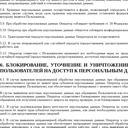
иных неправомерных действий в отношении персональных данных.
5.8. Хранение персональных данных осуществляется в форме, позволяющей определить П
данных, кроме случаев, когда срок хранения персональных данных установлен федера
которому является Пользователь.
5.9. При обработке персональных данных Оператор соблюдает требования ст. 18 Федераль
5.10. Оператор при обработке персональных данных обязуется соблюдать конфиденциальн
5.11. Трансграничная передача персональных данных Оператором не осуществляется.
5.12. В случае неправомерной или случайной передачи (предоставления, распространен
рабочего дня.
5.13. Оператор совместно с Пользователем принимает все необходимые меры по пред
случайной передачей (предоставлением, распространением, доступом) персональных данны
6. БЛОКИРОВАНИЕ, УТОЧНЕНИЕ И УНИЧТОЖЕН
ПОЛЬЗОВАТЕЛЕЙ НА ДОСТУП К ПЕРСОНАЛЬНЫМ
6.1. В случае выявления неправомерной обработки персональных данных при обращении 
уполномоченного органа по защите прав субъектов персональных данных Оператор осущ
соответствующему Пользователю, или обеспечивает их блокирование с момента такого обра
В случае выявления неточных персональных данных при обращении Пользователя или его
субъектов персональных данных Оператор осуществляет блокирование персональных данны
обращения или получения указанного запроса на период проверки, если блокирование перс
6.2. В случае подтверждения факта неточности персональных данных Оператор на осно
органом по защите прав субъектов персональных данных, или иных необходимых докумен
дней со дня представления таких сведений.
6.3. В случае выявления неправомерной обработки персональных данных Оператор в ср
обработку персональных данных или обеспечивает прекращение неправомерной обработки
данных невозможно, в срок, не превышающий десяти рабочих дней с даты выявления н