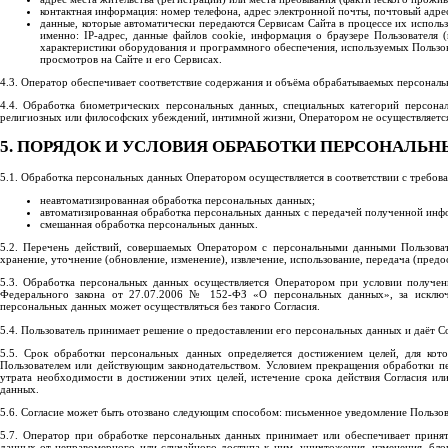
контактная информация: номер телефона, адрес электронной почты, почтовый адрес
данные, которые автоматически передаются Сервисам Сайта в процессе их исполь
именно: IP-адрес, данные файлов cookie, информация о браузере Пользователя 
характеристики оборудования и программного обеспечения, используемых Пользова
просмотров на Сайте и его Сервисах.
4.3. Оператор обеспечивает соответствие содержания и объёма обрабатываемых персональ
4.4. Обработка биометрических персональных данных, специальных категорий персонал
религиозных или философских убеждений, интимной жизни, Оператором не осуществляетс
5. ПОРЯДОК И УСЛОВИЯ ОБРАБОТКИ ПЕРСОНАЛЬ
5.1. Обработка персональных данных Оператором осуществляется в соответствии с требо
неавтоматизированная обработка персональных данных;
автоматизированная обработка персональных данных с передачей полученной инф
смешанная обработка персональных данных.
5.2. Перечень действий, совершаемых Оператором с персональными данными Пользовател
хранение, уточнение (обновление, изменение), извлечение, использование, передача (предо
5.3. Обработка персональных данных осуществляется Оператором при условии получени
Федерального закона от 27.07.2006 № 152-ФЗ «О персональных данных», за исключе
персональных данных может осуществляться без такого Согласия.
5.4. Пользователь принимает решение о предоставлении его персональных данных и даёт Сог
5.5. Срок обработки персональных данных определяется достижением целей, для ко
Пользователем или действующим законодательством. Условием прекращения обработки п
утрата необходимости в достижении этих целей, истечение срока действия Согласия ил
данных.
5.6. Согласие может быть отозвано следующим способом: письменное уведомление Пользо
5.7. Оператор при обработке персональных данных принимает или обеспечивает приня
данных от неправомерного или случайного доступа к ним, уничтожения, изменения, блок