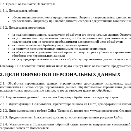
1.8. Права и обязанности Пользователя.
1.8.1. Пользователь обязан:
обеспечивать достоверность предоставляемых Оператору персональных данных, не
предоставлять Оператору при необходимости сведения для уточнения (обновления
1.8.2. Пользователь имеет право:
на полную информацию, касающуюся обработки его персональных данных Оператор
на уточнение его персональных данных, их блокирование или уничтожение в сл
полученными или не являются необходимыми для заявленной цели обработки;
на отзыв согласия на обработку персональных данных;
на принятие предусмотренных законом мер по защите своих прав;
на обжалование в уполномоченный орган по защите прав субъектов персональны
обработке его персональных данных;
на дачу предварительного согласия на обработку персональных данных в целях по
Оператор и Пользователи также имеют иные права и несут иные обязанности, предусмотре
2. ЦЕЛИ ОБРАБОТКИ ПЕРСОНАЛЬНЫХ ДАННЫХ
2.1. Обработка персональных данных ограничивается достижением конкретных, зар
несовместимая с целями сбора персональных данных. Обрабатываемые персональные данн
подлежат только персональные данные, которые отвечают целям их обработки.
2.2. Персональные данные Пользователя Оператор обрабатывает в следующих целях:
2.2.1. Идентификации Пользователя, зарегистрированного на Сайте, для оформления заказо
2.2.2. Информирования о работе Сайта (Сервисов), контроля и улучшения качества Сервисо
2.2.3. Предоставления Пользователю доступа к персонализированным ресурсам Сайта.
2.2.4. Установления с Пользователем обратной связи, включая направление уведомлений
запросов и заявок от Пользователя.