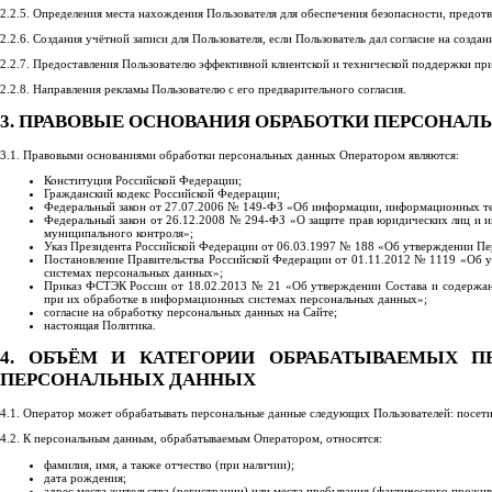
2.2.5. Определения места нахождения Пользователя для обеспечения безопасности, предот
2.2.6. Создания учётной записи для Пользователя, если Пользователь дал согласие на создан
2.2.7. Предоставления Пользователю эффективной клиентской и технической поддержки при
2.2.8. Направления рекламы Пользователю с его предварительного согласия.
3. ПРАВОВЫЕ ОСНОВАНИЯ ОБРАБОТКИ ПЕРСОНА
3.1. Правовыми основаниями обработки персональных данных Оператором являются:
Конституция Российской Федерации;
Гражданский кодекс Российской Федерации;
Федеральный закон от 27.07.2006 № 149-ФЗ «Об информации, информационных те
Федеральный закон от 26.12.2008 № 294-ФЗ «О защите прав юридических лиц и и
муниципального контроля»;
Указ Президента Российской Федерации от 06.03.1997 № 188 «Об утверждении Пе
Постановление Правительства Российской Федерации от 01.11.2012 № 1119 «Об 
системах персональных данных»;
Приказ ФСТЭК России от 18.02.2013 № 21 «Об утверждении Состава и содержан
при их обработке в информационных системах персональных данных»;
согласие на обработку персональных данных на Сайте;
настоящая Политика.
4. ОБЪЁМ И КАТЕГОРИИ ОБРАБАТЫВАЕМЫХ П
ПЕРСОНАЛЬНЫХ ДАННЫХ
4.1. Оператор может обрабатывать персональные данные следующих Пользователей: посети
4.2. К персональным данным, обрабатываемым Оператором, относятся:
фамилия, имя, а также отчество (при наличии);
дата рождения;
адрес места жительства (регистрации) или места пребывания (фактического прожив