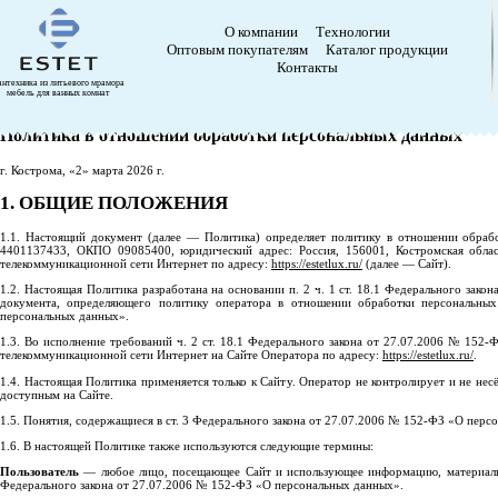
О компании
Технологии
Оптовым покупателям
Каталог продукции
Контакты
антехника из литьевого мрамора
мебель для ванных комнат
Политика в отношении обработки персональных данных
г. Кострома, «2» марта 2026 г.
1. ОБЩИЕ ПОЛОЖЕНИЯ
1.1. Настоящий документ (далее — Политика) определяет политику в отношении обра
4401137433, ОКПО 09085400, юридический адрес: Россия, 156001, Костромская област
телекоммуникационной сети Интернет по адресу:
https://estetlux.ru/
(далее — Сайт).
1.2. Настоящая Политика разработана на основании п. 2 ч. 1 ст. 18.1 Федерального зак
документа, определяющего политику оператора в отношении обработки персональны
персональных данных».
1.3. Во исполнение требований ч. 2 ст. 18.1 Федерального закона от 27.07.2006 № 15
телекоммуникационной сети Интернет на Сайте Оператора по адресу:
https://estetlux.ru/
.
1.4. Настоящая Политика применяется только к Сайту. Оператор не контролирует и не несё
доступным на Сайте.
1.5. Понятия, содержащиеся в ст. 3 Федерального закона от 27.07.2006 № 152-ФЗ «О перс
1.6. В настоящей Политике также используются следующие термины:
Пользователь
— любое лицо, посещающее Сайт и использующее информацию, материалы 
Федерального закона от 27.07.2006 № 152-ФЗ «О персональных данных».