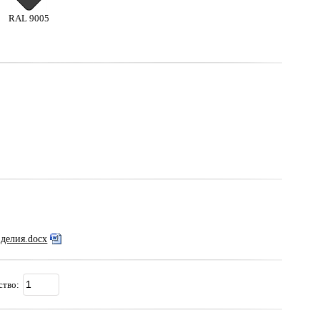
RAL 9005
зделия.docx
ство: