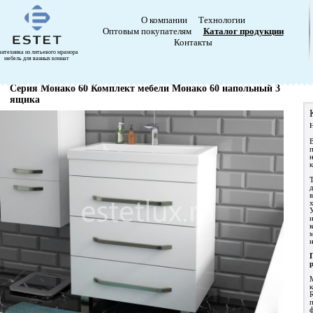
О компании
Технологии
Оптовым покупателям
Каталог продукции
Контакты
антехника из литьевого мрамора
мебель для ванных комнат
Серия Монако 60 Комплект мебели Монако 60 напольный 3
ящика