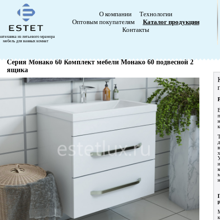
О компании
Технологии
Оптовым покупателям
Каталог продукции
Контакты
антехника из литьевого мрамора
мебель для ванных комнат
Серия Монако 60 Комплект мебели Монако 60 подвесной 2
ящика