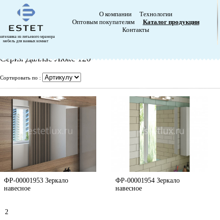
О компании
Технологии
Оптовым покупателям
Каталог продукции
Контакты
антехника из литьевого мрамора
мебель для ванных комнат
Серия Даллас Люкс 120
Сортировать по :
ФР-00001953 Зеркало
ФР-00001954 Зеркало
навесное
навесное
2