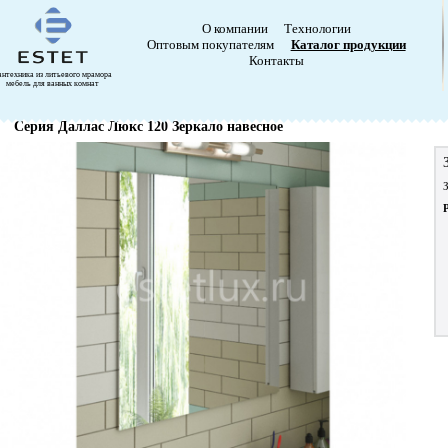
О компании
Технологии
Оптовым покупателям
Каталог продукции
Контакты
антехника из литьевого мрамора
мебель для ванных комнат
Серия Даллас Люкс 120 Зеркало навесное