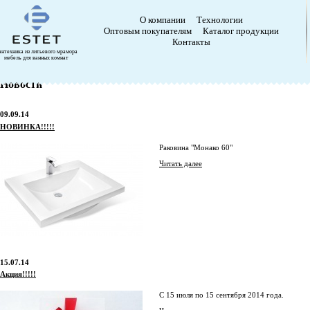
О компании
Технологии
Оптовым покупателям
Каталог продукции
Контакты
антехника из литьевого мрамора
мебель для ванных комнат
Новости
09.09.14
НОВИНКА!!!!!
Раковина "Монако 60"
Читать далее
15.07.14
Акция!!!!!
С 15 июля по 15 сентября 2014 года.