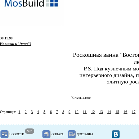
30.11.99
Новинка в "Эстет"!
Роскошная ванна "Босто
л
P.S. Под кузнечным м
интерьерного дизайна,
элитную рос
Читать далее
Страницы:
1
2
3
4
5
6
7
8
9
10
11
12
13
14
15
16
17
NEW!
НОВОСТИ
ОПЛАТА
ДОСТАВКА