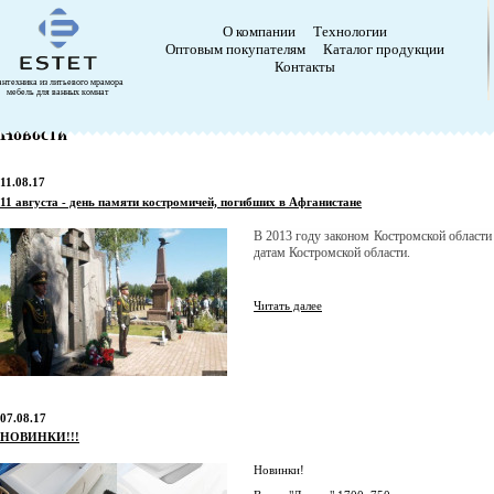
О компании
Технологии
Оптовым покупателям
Каталог продукции
Контакты
антехника из литьевого мрамора
мебель для ванных комнат
Новости
11.08.17
11 августа - день памяти костромичей, погибших в Афганистане
В 2013 году законом Костромской области
датам Костромской области.
Читать далее
07.08.17
НОВИНКИ!!!
Новинки!