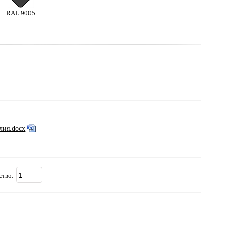
RAL 9005
лия.docx
ство: