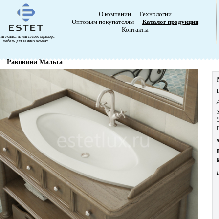
О компании
Технологии
Оптовым покупателям
Каталог продукции
Контакты
антехника из литьевого мрамора
мебель для ванных комнат
Раковина Мальта