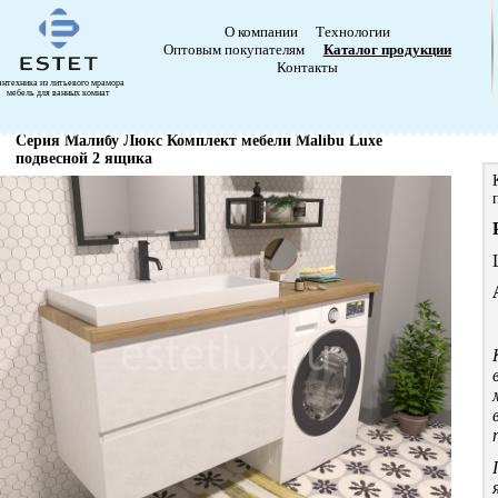
О компании
Технологии
Оптовым покупателям
Каталог продукции
Контакты
антехника из литьевого мрамора
мебель для ванных комнат
Серия Малибу Люкс Комплект мебели Malibu Luxe
подвесной 2 ящика