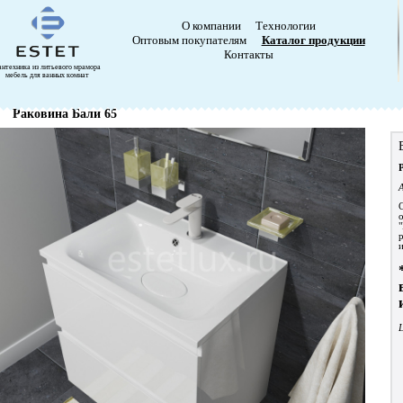
О компании
Технологии
Оптовым покупателям
Каталог продукции
Контакты
антехника из литьевого мрамора
мебель для ванных комнат
Раковина Бали 65