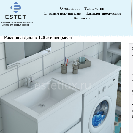
О компании
Технологии
Оптовым покупателям
Каталог продукции
Контакты
антехника из литьевого мрамора
мебель для ванных комнат
Раковина Даллас 120 левая/правая
В