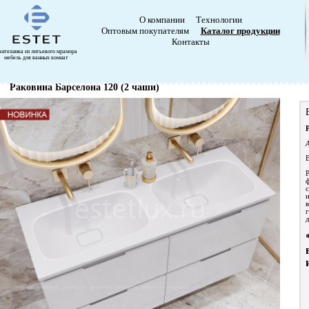
О компании
Технологии
Оптовым покупателям
Каталог продукции
Контакты
антехника из литьевого мрамора
мебель для ванных комнат
Раковина Барселона 120 (2 чаши)
В